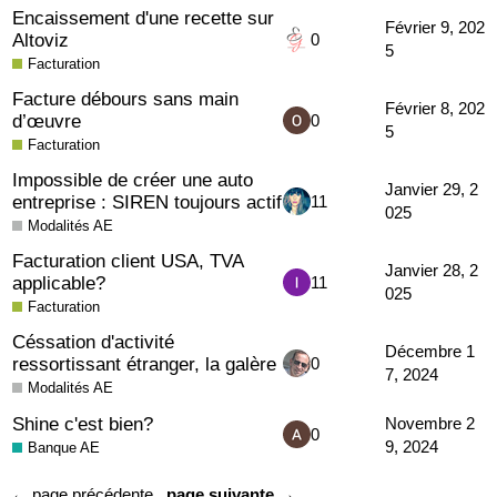
Encaissement d'une recette sur
Février 9, 202
Altoviz
0
5
Facturation
Facture débours sans main
Février 8, 202
d’œuvre
0
5
Facturation
Impossible de créer une auto
Janvier 29, 2
entreprise : SIREN toujours actif
11
025
Modalités AE
Facturation client USA, TVA
Janvier 28, 2
applicable?
11
025
Facturation
Céssation d'activité
Décembre 1
ressortissant étranger, la galère
0
7, 2024
Modalités AE
Shine c'est bien?
Novembre 2
0
9, 2024
Banque AE
← page précédente
page suivante →