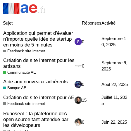
Sujet
Réponses
Activité
Application qui permet d’évaluer
n’importe quelle idée de startup
Septembre 1
0
en moins de 5 minutes
0, 2025
Feedback site internet
Création de site internet pour les
Septembre 9,
artisans
0
2025
Communauté AE
Aide aux nouveaux adhérents
0
Août 22, 2025
Banque AE
Création de site internet pour AE
Juillet 11, 202
15
5
Feedback site internet
RunoseAI : la plateforme d'IA
open source tant attendue par
0
Juin 22, 2025
les développeurs