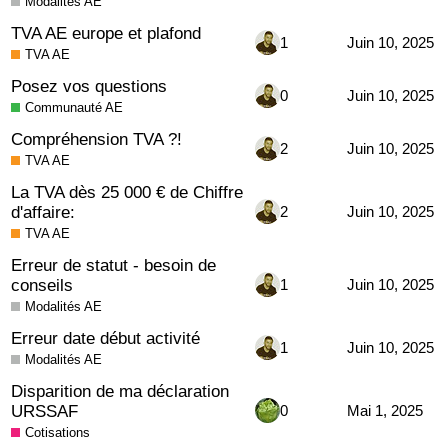
Modalités AE
TVA AE europe et plafond
1
Juin 10, 2025
TVA AE
Posez vos questions
0
Juin 10, 2025
Communauté AE
Compréhension TVA ?!
2
Juin 10, 2025
TVA AE
La TVA dès 25 000 € de Chiffre
d'affaire:
2
Juin 10, 2025
TVA AE
Erreur de statut - besoin de
conseils
1
Juin 10, 2025
Modalités AE
Erreur date début activité
1
Juin 10, 2025
Modalités AE
Disparition de ma déclaration
URSSAF
0
Mai 1, 2025
Cotisations